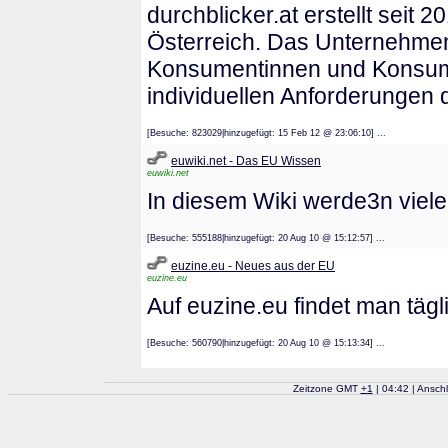
durchblicker.at erstellt seit 
Österreich. Das Unternehmen 
Konsumentinnen und Konsumen
individuellen Anforderungen d
[Besuche: 823029|hinzugefügt: 15 Feb 12 @ 23:06:10] ...
euwiki.net - Das EU Wissen
euwiki.net
In diesem Wiki werde3n viele 
[Besuche: 555188|hinzugefügt: 20 Aug 10 @ 15:12:57] ...
euzine.eu - Neues aus der EU
euzine.eu
Auf euzine.eu findet man täg
[Besuche: 560790|hinzugefügt: 20 Aug 10 @ 15:13:34] ...
Zeitzone GMT
+
1
| 04:42 | Ansch