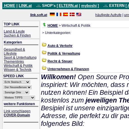
HOME
|
LINK.at
.::. SHOP's [
ELTERN.at
|
myboshi
]
.::. EXTERN [
link.soft.at
häufigste Aufrufe
|
un
TOP LINK
HOME
> Wirtschaft & Politik
Land & Leute
> Unterkategorien:
Suchen & Finden
Kategorien
Auto & Verkehr
Gesundheit &
Lifestyle
Politik & Verwaltung
Sport & Unterhaltung
Recht & Steuer
Themenlinks
Wirtschaft & Politik
Unternehmen & Finanzen
Wissen & Technik
Willkomen!
Open Source Proj
SPEED LINK
inspiriert: Wir möchten, das
nutzen können! Ein Beispiel d
kostenlos zum
jeweiligen Th
weitere Funktionen
Besipiel ist unsere einzigartig
Link vorschlagen
Adresse, die perfekt zu dir pa
COVER-Domain
folgendes Bild: