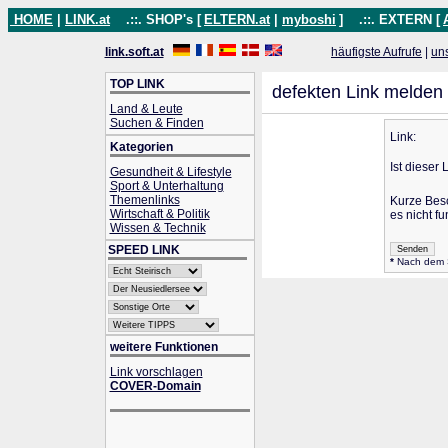
HOME
|
LINK.at
.::. SHOP's [
ELTERN.at
|
myboshi
]
.::. EXTERN [
link.soft.at
häufigste Aufrufe
|
un
TOP LINK
defekten Link melden
Land & Leute
Suchen & Finden
Link:
Kategorien
Ist dieser 
Gesundheit & Lifestyle
Sport & Unterhaltung
Themenlinks
Kurze Bes
Wirtschaft & Politik
es nicht fu
Wissen & Technik
SPEED LINK
*
Nach dem Se
weitere Funktionen
Link vorschlagen
COVER-Domain